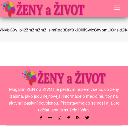
LWNvbG9yIjoiI2ZmZmZmZiIsImRpc3BsYXkiOiIifSwicGhvbmUiOnsi
Magazín ŽENY a ŽIVOT je pestrým mixem všeho, co ženy
zajímá, jako jsou nejnovější informace o medicíně, tipy na
aktivní i pasivní dovolenou. Představíme co se nosí a jak to
udělat, aby to slušelo i Vám.