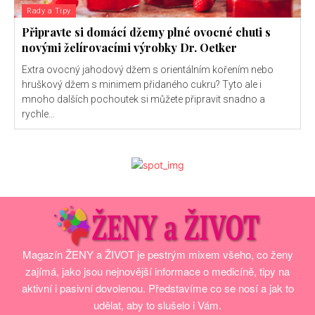
Rady a Tipy
Připravte si domácí džemy plné ovocné chuti s
novými želírovacími výrobky Dr. Oetker
Extra ovocný jahodový džem s orientálním kořením nebo
hruškový džem s minimem přidaného cukru? Tyto ale i
mnoho dalších pochoutek si můžete připravit snadno a
rychle...
Magazín ŽENY a ŽIVOT je pestrým mixem všeho, co ženy
zajímá, jako jsou nejnovější informace o medicíně, tipy na
aktivní i pasivní dovolenou. Představíme co se nosí a jak to
udělat, aby to slušelo i Vám.