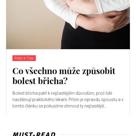
Rady a Tipy
Co všechno může způsobit
bolest břicha?
Bolest břicha patří k nejčastějším důvodům, proč lidé
navštěvují praktického lékaře. Příčin je opravdu spoustu a v
tomto článku se pokusíme shrnout ty nejčastější...
MUST-READ