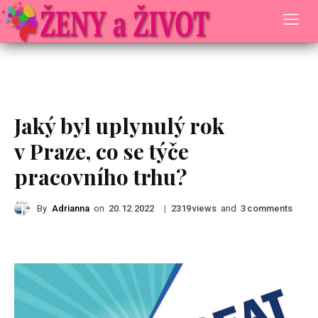
Rady a Tipy
Jaký byl uplynulý rok
v Praze, co se týče
pracovního trhu?
By
Adrianna
on
|
views
and
comments
20.12.2022
2319
3