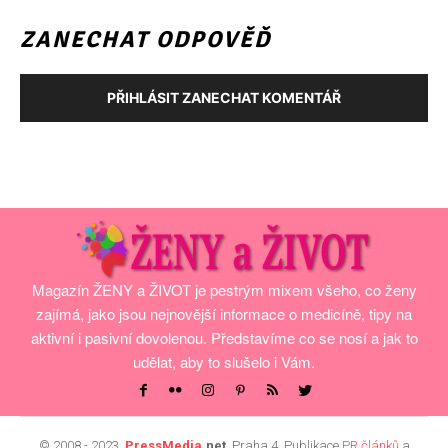
ZANECHAT ODPOVĚĎ
PŘIHLÁSIT ZANECHAT KOMENTÁŘ
Magazín ŽENY a ŽIVOT je pestrým mixem všeho, co ženy
zajímá, jako jsou nejnovější informace o medicíně, tipy na
aktivní i pasivní dovolenou. Představíme co se nosí a jak to
udělat, aby to slušelo i Vám.
© 2008 - 2023,
PressMedia
.net
, Praha 4, Publikace
PR článků
a