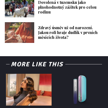
Dovolená v tuzemsku jako
plnohodnotný zážitek pro celou
rodinu
Zdravý úsměv už od narození.
Jakou roli hraje dudlík v prvních
měsících života?
MORE LIKE THIS