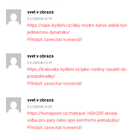
svet v obraze
3.5.2023 At 12:19
https://nase-bydleni.cz/diky-modre-barve-ziskal-byt-
jedinecnou-dynamiku/
Přihlásit zanechat komentář
svet v obraze
3.5.2023 At 12:19
https://kralovske-bydleni.cz/jake-rostliny-vysadit-do-
predzahradky/
Přihlásit zanechat komentář
svet v obraze
3.5.2023 At 12:20
https://homepoint.cz/matrace-160×200-skvela-
volba-pro-pary-nebo-spis-komfortni-jednoluzko/
Přihlásit zanechat komentář