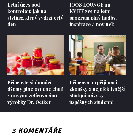
Letní účes pod
IQOS LOUNGE na
kontrolou: Jak na
KVIFF zve na letní
styling, který vydrží celý
program plný hudby,
den
inspirace a novinek
Připravte si domácí
Příprava na přijímací
džemy plné ovocné chuti
zkoušky a nejefektivnější
s novými želírovacími
studijní návyky
výrobky Dr. Oetker
úspěšných studentů
3 KOMENTÁŘE