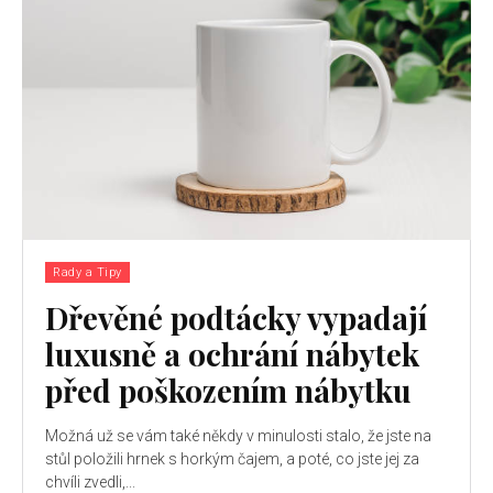
Rady a Tipy
Dřevěné podtácky vypadají
luxusně a ochrání nábytek
před poškozením nábytku
Možná už se vám také někdy v minulosti stalo, že jste na
stůl položili hrnek s horkým čajem, a poté, co jste jej za
chvíli zvedli,...