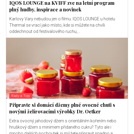
IQOS LOUNGE na KVIFF zve na letní program
plný hudby, inspirace a novinek
Karlovy Vary nebudou jen o filmu. IQOS LOUNGE u hotelu
Thermal se vrací jako místo, kde si můžete na chvíli
oddechnout od festivalového ruchu,...
Rady a Tipy
Připravte si domácí džemy plné ovocné chuti s
novými želírovacími výrobky Dr. Oetker
Extra ovocný jahodový džem s orientálním kořením nebo
hruškový džem s minimem přidaného cukru? Tyto ale i
mnoho dalších pochoutek si můžete připravit snadno a