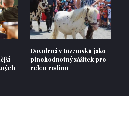
Dovolená v tuzemsku jako
ější
plnohodnotný zážitek pro
šných
celou rodinu