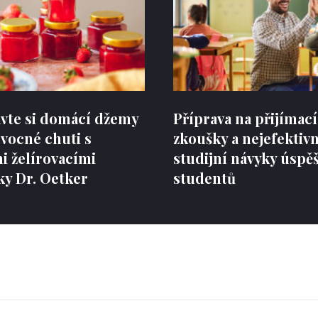
avte si domácí džemy
Příprava na přijímací
vocné chuti s
zkoušky a nejefektivn
i želírovacími
studijní návyky úspě
ky Dr. Oetker
studentů