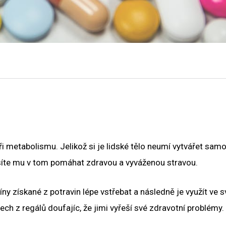
při metabolismu. Jelikož si je lidské tělo neumí vytvářet samo
síte mu v tom pomáhat zdravou a vyváženou stravou.
y získané z potravin lépe vstřebat a následně je využít ve s
h z regálů doufajíc, že ​​jimi vyřeší své zdravotní problémy.