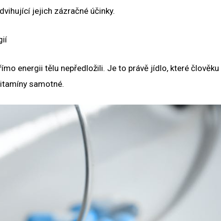
dvihující jejich zázračné účinky.
ií
římo energii tělu nepředložili. Je to právě jídlo, které člověk
 vitamíny samotné.