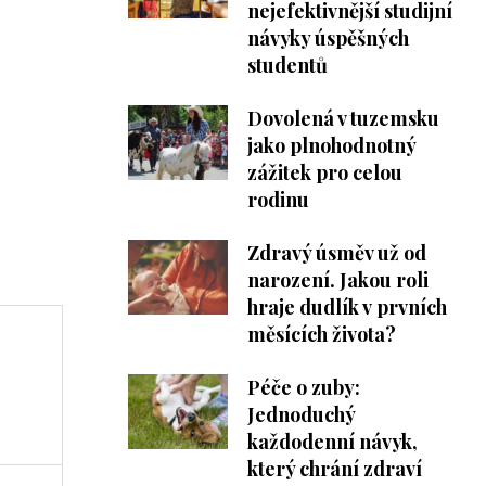
nejefektivnější studijní
návyky úspěšných
studentů
Dovolená v tuzemsku
jako plnohodnotný
zážitek pro celou
rodinu
Zdravý úsměv už od
narození. Jakou roli
hraje dudlík v prvních
měsících života?
Péče o zuby:
Jednoduchý
každodenní návyk,
který chrání zdraví