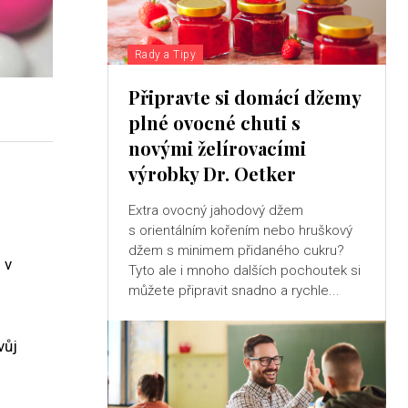
Rady a Tipy
Připravte si domácí džemy
plné ovocné chuti s
novými želírovacími
výrobky Dr. Oetker
Extra ovocný jahodový džem
s orientálním kořením nebo hruškový
džem s minimem přidaného cukru?
 v
Tyto ale i mnoho dalších pochoutek si
můžete připravit snadno a rychle...
vůj