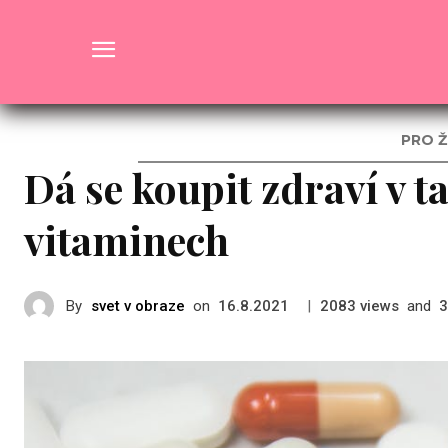
Zdraví
PRO Ž
Dá se koupit zdraví v 
vitaminech
By
svet v obraze
on
|
views
and
16.8.2021
2083
3