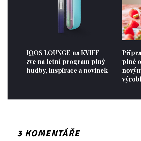
IQOS LOUNGE na KVIFF
Připr
zve na letní program plný
plné o
hudby, inspirace a novinek
novým
výrob
3 KOMENTÁŘE