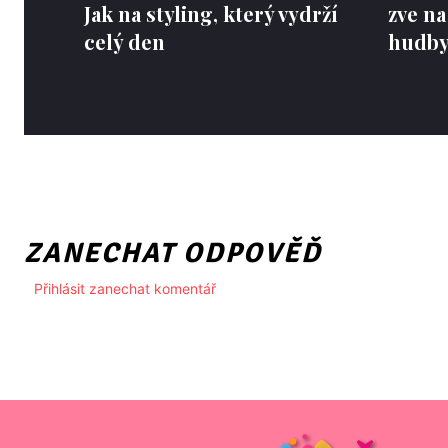
Jak na styling, který vydrží
zve na
celý den
hudby,
ZANECHAT ODPOVĚĎ
Přihlásit zanechat komentář