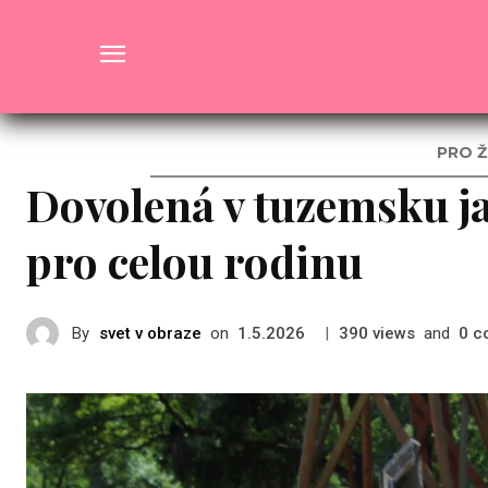
Rady a Tipy
PRO Ž
Dovolená v tuzemsku j
pro celou rodinu
By
svet v obraze
on
|
views
and
c
1.5.2026
390
0