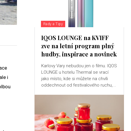
Rady a Tipy
IQOS LOUNGE na KVIFF
zve na letní program plný
hudby, inspirace a novinek
Karlovy Vary nebudou jen o filmu. IQOS
uace
LOUNGE u hotelu Thermal se vrací
le i
jako místo, kde si můžete na chvíli
oddechnout od festivalového ruchu,...
olbou