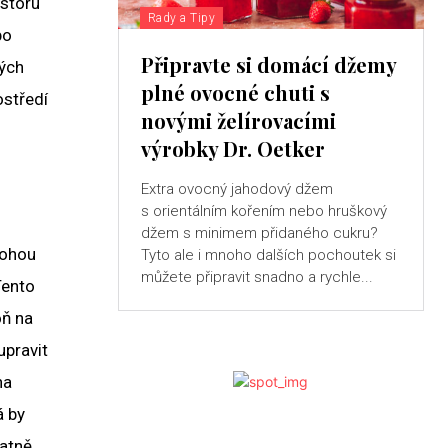
ostoru
Rady a Tipy
bo
Připravte si domácí džemy
ných
plné ovocné chuti s
ostředí
novými želírovacími
výrobky Dr. Oetker
Extra ovocný jahodový džem
s orientálním kořením nebo hruškový
džem s minimem přidaného cukru?
mohou
Tyto ale i mnoho dalších pochoutek si
můžete připravit snadno a rychle...
Tento
oň na
upravit
na
á by
atně,