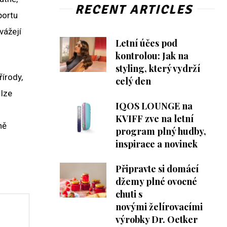
RECENT ARTICLES
portu
vážejí
Letní účes pod
kontrolou: Jak na
styling, který vydrží
řírody,
celý den
 lze
IQOS LOUNGE na
KVIFF zve na letní
ně
program plný hudby,
inspirace a novinek
Připravte si domácí
džemy plné ovocné
chuti s
novými želírovacími
výrobky Dr. Oetker