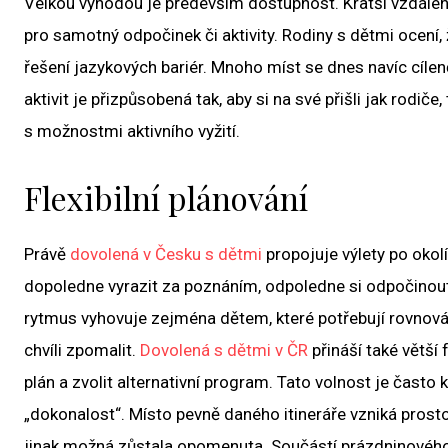
Velkou výhodou je především dostupnost. Kratší vzdále
pro samotný odpočinek či aktivity. Rodiny s dětmi ocení
řešení jazykových bariér. Mnoho míst se dnes navíc cíle
aktivit je přizpůsobená tak, aby si na své přišli jak rodiče,
s možnostmi aktivního vyžití.
Flexibilní plánování
Právě
dovolená v Česku s dětmi
propojuje výlety po okol
dopoledne vyrazit za poznáním, odpoledne si odpočinout 
rytmus vyhovuje zejména dětem, které potřebují rovnováhu
chvíli zpomalit.
Dovolená s dětmi v ČR
přináší také větší 
plán a zvolit alternativní program. Tato volnost je často
„dokonalost“. Místo pevně daného itineráře vzniká prost
jinak možná zůstala opomenuta. Součástí prázdninového ob