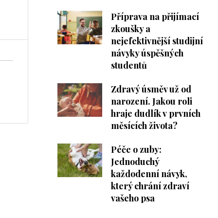
Příprava na přijímací
zkoušky a
nejefektivnější studijní
návyky úspěšných
studentů
Zdravý úsměv už od
narození. Jakou roli
hraje dudlík v prvních
měsících života?
Péče o zuby:
Jednoduchý
každodenní návyk,
který chrání zdraví
vašeho psa