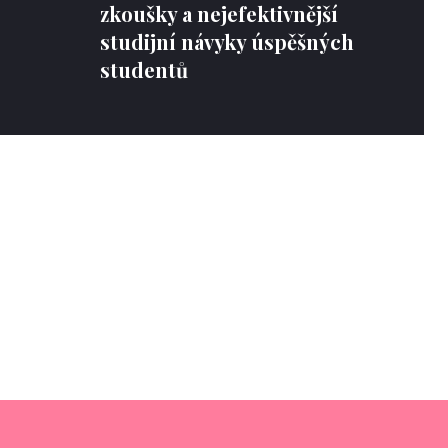
zkoušky a nejefektivnější
studijní návyky úspěšných
studentů