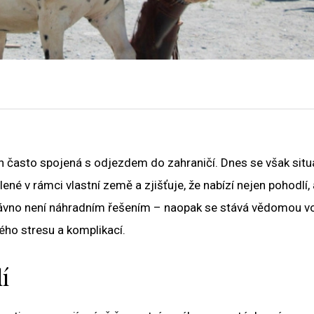
nin často spojená s odjezdem do zahraničí. Dnes se však sit
né v rámci vlastní země a zjišťuje, že nabízí nejen pohodlí, a
 dávno není náhradním řešením – naopak se stává vědomou v
ného stresu a komplikací.
í