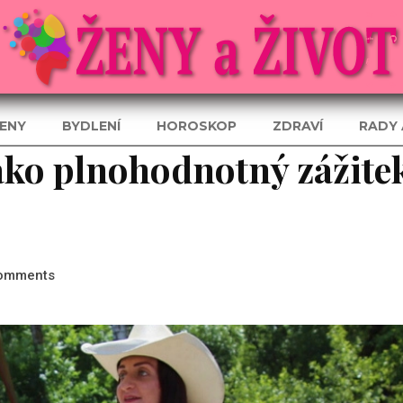
ENY
BYDLENÍ
HOROSKOP
ZDRAVÍ
RADY 
ako plnohodnotný zážite
omments