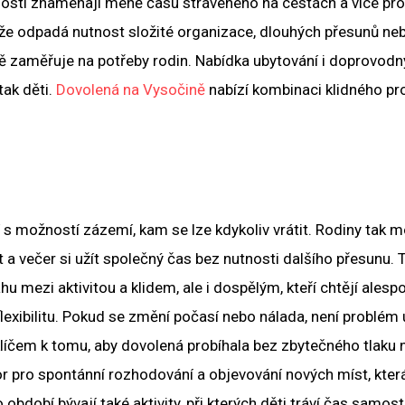
nosti znamenají méně času stráveného na cestách a více pr
, že odpadá nutnost složité organizace, dlouhých přesunů ne
ně zaměřuje na potřeby rodin. Nabídka ubytování i doprovod
 tak děti.
Dovolená na Vysočině
nabízí kombinaci klidného pr
í s možností zázemí, kam se lze kdykoliv vrátit. Rodiny tak 
a večer si užít společný čas bez nutnosti dalšího přesunu. 
 mezi aktivitou a klidem, ale i dospělým, kteří chtějí alesp
flexibilitu. Pokud se změní počasí nebo nálada, není problém 
 klíčem k tomu, aby dovolená probíhala bez zbytečného tlaku 
or pro spontánní rozhodování a objevování nových míst, kter
dobí bývají také aktivity, při kterých děti tráví čas samost