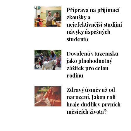
Příprava na přijímací
zkoušky a
nejefektivnější studijní
návyky úspěšných
studentů
Dovolená v tuzemsku
jako plnohodnotný
zážitek pro celou
rodinu
Zdravý úsměv už od
narození. Jakou roli
hraje dudlík v prvních
měsících života?