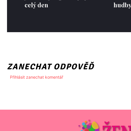
celý den
hudby,
ZANECHAT ODPOVĚĎ
Přihlásit zanechat komentář