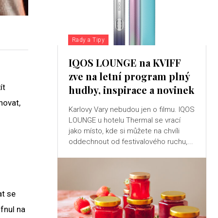
Rady a Tipy
IQOS LOUNGE na KVIFF
zve na letní program plný
ít
hudby, inspirace a novinek
hovat,
Karlovy Vary nebudou jen o filmu. IQOS
LOUNGE u hotelu Thermal se vrací
jako místo, kde si můžete na chvíli
oddechnout od festivalového ruchu,...
at se
fnul na