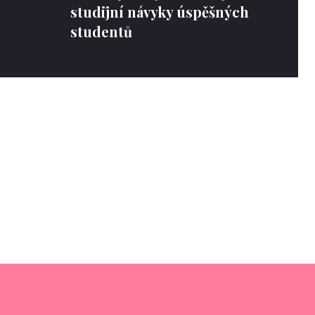
studijní návyky úspěšných
studentů