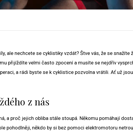
y, ale nechcete se cyklistiky vzdát? Štve vás, že se snažíte ž
u přijíždíte velmi často zpocení a musíte se nejdřív vysprc
aci, a rádi byste se k cyklistice pozvolna vrátili. Ať už jsou
aždého z nás
ná, a proč jejich obliba stále stoupá. Někomu pomáhají dost
kole pohodlněji, někdo by si bez pomoci elektromotoru netrou