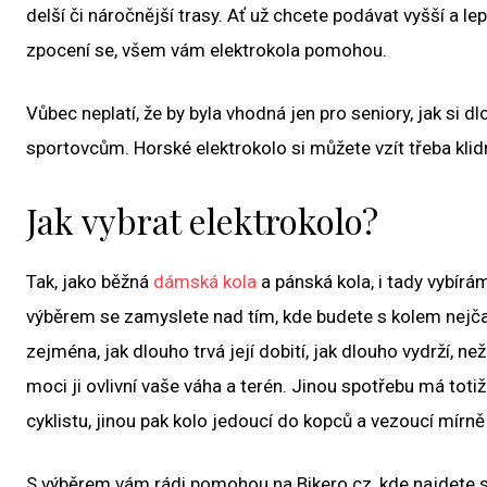
delší či náročnější trasy. Ať už chcete podávat vyšší a lep
zpocení se, všem vám elektrokola pomohou.
Vůbec neplatí, že by byla vhodná jen pro seniory, jak si d
sportovcům. Horské elektrokolo si můžete vzít třeba klid
Jak vybrat elektrokolo?
Tak, jako běžná
dámská kola
a pánská kola, i tady vybírá
výběrem se zamyslete nad tím, kde budete s kolem nejčastě
zejména, jak dlouho trvá její dobití, jak dlouho vydrží, ne
moci ji ovlivní vaše váha a terén. Jinou spotřebu má toti
cyklistu, jinou pak kolo jedoucí do kopců a vezoucí mírn
S výběrem vám rádi pomohou na Bikero.cz, kde najdete 