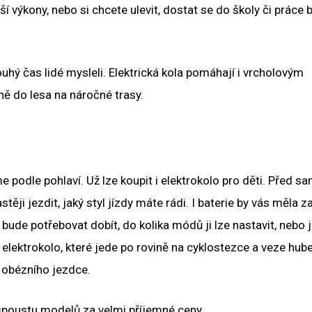
ší výkony, nebo si chcete ulevit, dostat se do školy či práce 
louhý čas lidé mysleli. Elektrická kola pomáhají i vrcholovým
ně do lesa na náročné trasy.
me podle pohlaví. Už lze koupit i elektrokolo pro děti. Před 
ji jezdit, jaký styl jízdy máte rádi. I baterie by vás měla z
ž bude potřebovat dobít, do kolika módů ji lze nastavit, nebo 
ž elektrokolo, které jede po rovině na cyklostezce a veze hu
ě obézního jezdce.
spoustu modelů za velmi příjemné ceny.