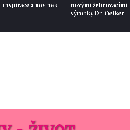
 inspirace a novinek
novými želírovacími
výrobky Dr. Oetker