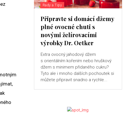
bez
Rady a Tipy
Připravte si domácí džemy
plné ovocné chuti s
novými želírovacími
výrobky Dr. Oetker
Extra ovocný jahodový džem
s orientálním kořením nebo hruškový
džem s minimem přidaného cukru?
Tyto ale i mnoho dalších pochoutek si
samotným
můžete připravit snadno a rychle...
ajímat,
jak
beného