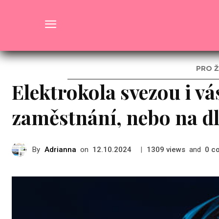
Rady a Tipy
PRO Ž
Elektrokola svezou i vás
zaměstnání, nebo na d
By
Adrianna
on
|
views
and
c
12.10.2024
1309
0