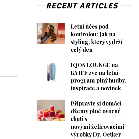
RECENT ARTICLES
Letní účes pod
kontrolou: Jak na
styling, který vydrží
celý den
IQOS LOUNGE na
KVIFF zve na letní
program plný hudby,
inspirace a novinek
Připravte si domácí
džemy plné ovocné
chuti s
novými želírovacími
výrobky Dr. Oetker