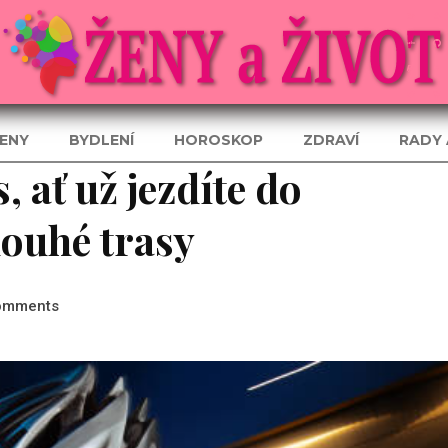
ENY
BYDLENÍ
HOROSKOP
ZDRAVÍ
RADY 
, ať už jezdíte do
louhé trasy
omments