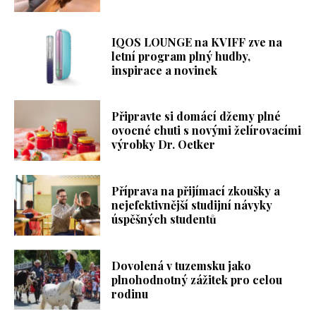
IQOS LOUNGE na KVIFF zve na
letní program plný hudby,
inspirace a novinek
Připravte si domácí džemy plné
ovocné chuti s novými želírovacími
výrobky Dr. Oetker
Příprava na přijímací zkoušky a
nejefektivnější studijní návyky
úspěšných studentů
Dovolená v tuzemsku jako
plnohodnotný zážitek pro celou
rodinu