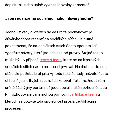
doplnit tak, nebo úplně vyvrátit libovolný komentář.
Jsou recenze na sociální
ch s
ítí
ch d
ůvěryhodn
é
?
Jednou z věcí, o kterých se dá určitě pochybovat, je
důvěryhodnost recenzí na sociálních sítích. Je nutné
poznamenat, že na sociálních sítích často spousta lidí
vyjadřuje názory, které jsou daleko od pravdy. Stejně tak to
může být i v případě
recenz
í firem
, které se na klasických
sociálních sítích často mohou objevovat. Na druhou stranu je
stále ale potřeba brát jako výhodu fakt, že tady můžete často
ohledně jednotlivých recenzí diskutovat. Tuto možnost vám
určitě žádný jiný portál, než jsou sociální sítě, rozhodně nedá.
Při rozhodování vám mohou pomoci i
certifikace firem
u
kterých se dozvíte zda společnost prošla certifikačním
procesem.