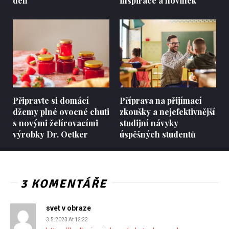
den
inspirace a novinek
Připravte si domácí
Příprava na přijímací
džemy plné ovocné chuti
zkoušky a nejefektivnější
s novými želírovacími
studijní návyky
výrobky Dr. Oetker
úspěšných studentů
3 KOMENTÁŘE
svet v obraze
3.5.2023 At 12:22