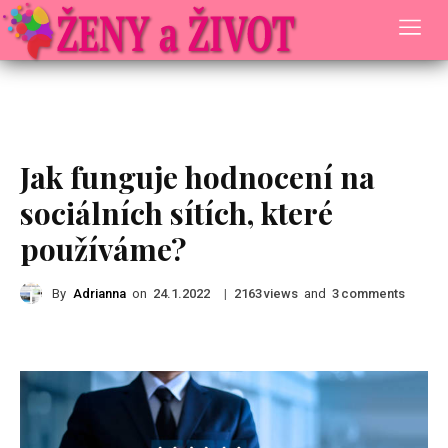
Rady a Tipy
Jak funguje hodnocení na
sociálních sítích, které
používáme?
By
Adrianna
on
|
views
and
comments
24.1.2022
2163
3