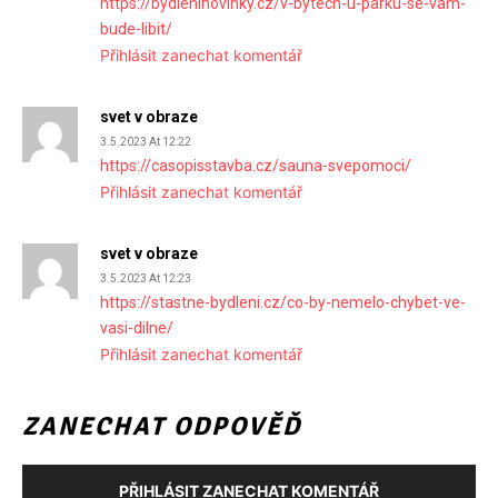
https://bydleninovinky.cz/v-bytech-u-parku-se-vam-
bude-libit/
Přihlásit zanechat komentář
svet v obraze
3.5.2023 At 12:22
https://casopisstavba.cz/sauna-svepomoci/
Přihlásit zanechat komentář
svet v obraze
3.5.2023 At 12:23
https://stastne-bydleni.cz/co-by-nemelo-chybet-ve-
vasi-dilne/
Přihlásit zanechat komentář
ZANECHAT ODPOVĚĎ
PŘIHLÁSIT ZANECHAT KOMENTÁŘ