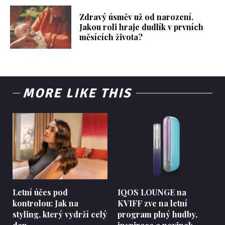
Zdravý úsměv už od narození.
Jakou roli hraje dudlík v prvních
měsících života?
MORE LIKE THIS
Letní účes pod
IQOS LOUNGE na
kontrolou: Jak na
KVIFF zve na letní
styling, který vydrží celý
program plný hudby,