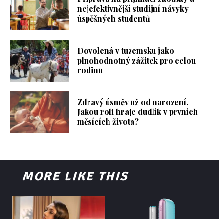
nejefektivnější studijní návyky
úspěšných studentů
Dovolená v tuzemsku jako
plnohodnotný zážitek pro celou
rodinu
Zdravý úsměv už od narození.
Jakou roli hraje dudlík v prvních
měsících života?
MORE LIKE THIS