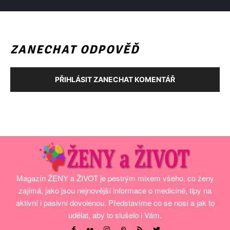
ZANECHAT ODPOVĚĎ
PŘIHLÁSIT ZANECHAT KOMENTÁŘ
Magazín ŽENY a ŽIVOT je pestrým mixem všeho, co ženy
zajímá, jako jsou nejnovější informace o medicíně, tipy na
aktivní i pasivní dovolenou. Představíme co se nosí a jak to
udělat, aby to slušelo i Vám.