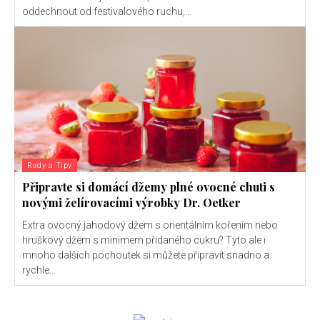
oddechnout od festivalového ruchu,...
Rady a Tipy
Připravte si domácí džemy plné ovocné chuti s
novými želírovacími výrobky Dr. Oetker
Extra ovocný jahodový džem s orientálním kořením nebo
hruškový džem s minimem přidaného cukru? Tyto ale i
mnoho dalších pochoutek si můžete připravit snadno a
rychle...