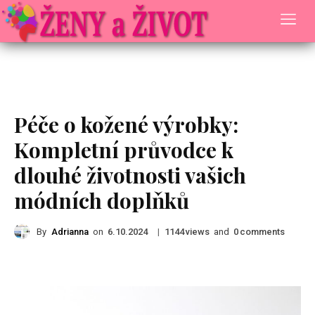
Rady a Tipy
Péče o kožené výrobky:
Kompletní průvodce k
dlouhé životnosti vašich
módních doplňků
By
Adrianna
on
|
views
and
comments
6.10.2024
1144
0