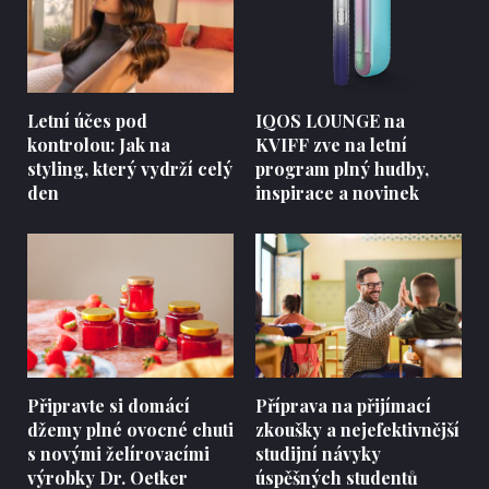
Letní účes pod
IQOS LOUNGE na
kontrolou: Jak na
KVIFF zve na letní
styling, který vydrží celý
program plný hudby,
den
inspirace a novinek
Připravte si domácí
Příprava na přijímací
džemy plné ovocné chuti
zkoušky a nejefektivnější
s novými želírovacími
studijní návyky
výrobky Dr. Oetker
úspěšných studentů