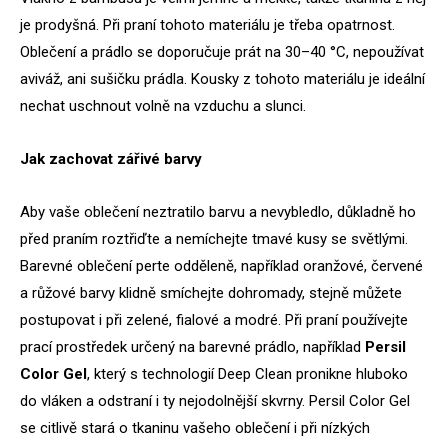
je prodyšná. Při praní tohoto materiálu je třeba opatrnost.
Oblečení a prádlo se doporučuje prát na 30–40 °C, nepoužívat
aviváž, ani sušičku prádla. Kousky z tohoto materiálu je ideální
nechat uschnout volně na vzduchu a slunci.
Jak zachovat zářivé barvy
Aby vaše oblečení neztratilo barvu a nevybledlo, důkladně ho
před praním roztřiďte a nemíchejte tmavé kusy se světlými.
Barevné oblečení perte odděleně, například oranžové, červené
a růžové barvy klidně smíchejte dohromady, stejně můžete
postupovat i při zelené, fialové a modré. Při praní používejte
prací prostředek určený na barevné prádlo, například
Persil
Color Gel
, který s technologií Deep Clean pronikne hluboko
do vláken a odstraní i ty nejodolnější skvrny. Persil Color Gel
se citlivě stará o tkaninu vašeho oblečení i při nízkých