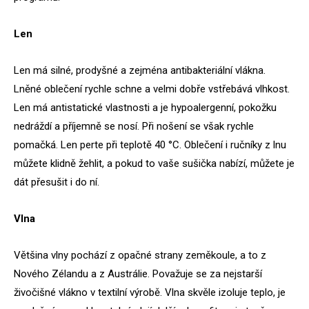
Len
Len má silné, prodyšné a zejména antibakteriální vlákna.
Lněné oblečení rychle schne a velmi dobře vstřebává vlhkost.
Len má antistatické vlastnosti a je hypoalergenní, pokožku
nedráždí a příjemně se nosí. Při nošení se však rychle
pomačká. Len perte při teplotě 40 °C. Oblečení i ručníky z lnu
můžete klidně žehlit, a pokud to vaše sušička nabízí, můžete je
dát přesušit i do ní.
Vlna
Většina vlny pochází z opačné strany zeměkoule, a to z
Nového Zélandu a z Austrálie. Považuje se za nejstarší
živočišné vlákno v textilní výrobě. Vlna skvěle izoluje teplo, je