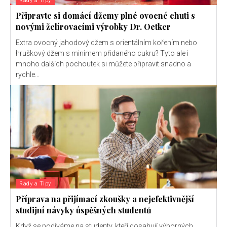
Rady a Tipy
Připravte si domácí džemy plné ovocné chuti s
novými želírovacími výrobky Dr. Oetker
Extra ovocný jahodový džem s orientálním kořením nebo
hruškový džem s minimem přidaného cukru? Tyto ale i
mnoho dalších pochoutek si můžete připravit snadno a
rychle...
Rady a Tipy
Příprava na přijímací zkoušky a nejefektivnější
studijní návyky úspěšných studentů
Když se podíváme na studenty, kteří dosahují výborných