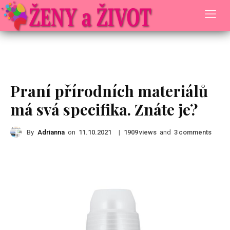
Rady a Tipy
Praní přírodních materiálů
má svá specifika. Znáte je?
By
Adrianna
on
|
views
and
comments
11.10.2021
1909
3