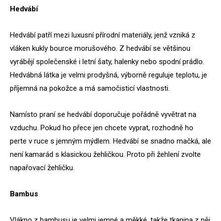
Hedvábí
Hedvábí patří mezi luxusní přírodní materiály, jenž vzniká z
vláken kukly bource morušového. Z hedvábí se většinou
vyrábějí společenské i letní šaty, halenky nebo spodní prádlo.
Hedvábná látka je velmi prodyšná, výborně reguluje teplotu, je
příjemná na pokožce a má samočisticí vlastnosti.
Namísto praní se hedvábí doporučuje pořádně vyvětrat na
vzduchu. Pokud ho přece jen chcete vyprat, rozhodně ho
perte v ruce s jemným mýdlem. Hedvábí se snadno mačká, ale
není kamarád s klasickou žehličkou. Proto při žehlení zvolte
napařovací žehličku.
Bambus
Vlákno z bambusu je velmi jemné a měkké, takže tkanina z něj