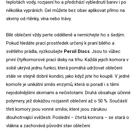
teplotách vody, rozjasní ho a předchází vyblednutí barev i po
několika vypráních. Gel můžete bez obav aplikovat přímo na
skvrny od rtěnky, vína nebo trávy.
Bílé oblečení vždy perte odděleně a nemíchejte ho s šedým.
Pokud hledáte prací prostředek určený k praní bílého a
světlého prádla, vyzkoušejte
Persil Discs
. Jsou to vůbec
první čtyřkomorové prací disky na trhu. Každá jejich komora v
sobě ukrývá jednu funkci, která pomáhá udržovat oblečení
stále ve stejně dobré kondici, jako když jste ho koupili. V jedné
komoře je unikátní směs enzymů, která si poradí i s těmi
nejodolnějšími skvrnami a nečistotami. Druhá obsahuje účinné
polymery, jež dokážou rozjasnit oblečení až o 50 %. Součástí
třetí komory jsou vonné směsi, které jsou zárukou
dlouhotrvající svěžesti. Poslední – čtvrtá komora – se stará o
vlákna a zachovává původní stav oblečení.