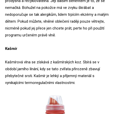
prodyšná a recyklovatelná. Její dalším benefitem je to, že se
nemačká. Bohužel na pokožce má ve zvyku škrábat a
nedoporučuje se tak alergikům, lidem trpícím ekzémy a malým
dětem. Pokud můžete, vlněné oblečení raději pouze větrejte,
nicméně pokud jej přece jen chcete prát, perte ho při použití
programu určeném právě vlně.
Kašmír
Kašmírová vlna se získává z kašmírských koz. Sbírá se v
období jarního línání, kdy se tato zvířata přirozeně zbavují
přebytečné srsti. Kašmír je lehký a příjemný materiál s
vynikajícími termoregulačními vlastnostmi.