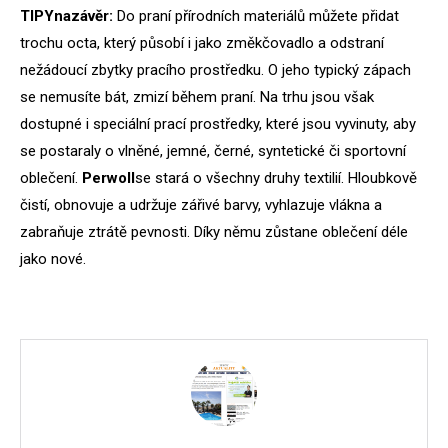
TIPY
na
závěr:
Do praní přírodních materiálů můžete přidat
trochu octa, který působí i jako změkčovadlo a odstraní
nežádoucí zbytky pracího prostředku. O jeho typický zápach
se nemusíte bát, zmizí během praní. Na trhu jsou však
dostupné i speciální prací prostředky, které jsou vyvinuty, aby
se postaraly o vlněné, jemné, černé, syntetické či sportovní
oblečení.
Perwoll
se stará o všechny druhy textilií. Hloubkově
čistí, obnovuje a udržuje zářivé barvy, vyhlazuje vlákna a
zabraňuje ztrátě pevnosti. Díky němu zůstane oblečení déle
jako nové.