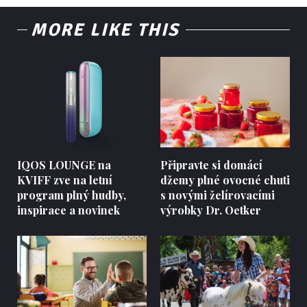
MORE LIKE THIS
IQOS LOUNGE na
Připravte si domácí
KVIFF zve na letní
džemy plné ovocné chuti
program plný hudby,
s novými želírovacími
inspirace a novinek
výrobky Dr. Oetker