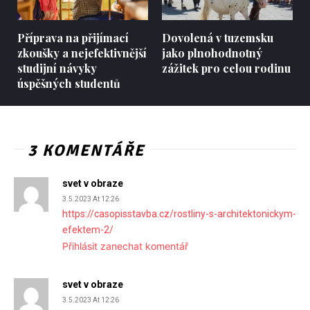
Příprava na přijímací
Dovolená v tuzemsku
zkoušky a nejefektivnější
jako plnohodnotný
studijní návyky
zážitek pro celou rodinu
úspěšných studentů
3 KOMENTÁŘE
svet v obraze
3.5.2023 At 12:26
https://casopisstavba.cz/rostliny-s-architektonickym-
efektem-2/
Přihlásit zanechat komentář
svet v obraze
3.5.2023 At 12:26