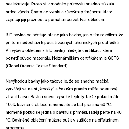
neelektrizuje. Proto si v módním průmyslu snadno získala
srdce všech. Často se vyrábí s různými příměsemi, které
zajišťují její pružnost a pomáhají udržet tvar oblečení.
BIO bavlna se pěstuje stejně jako bavlna, jen s tím rozdílem, že
při tom nedochází k použití žádných chemických prostředků.
Při výběru oblečení z BIO bavlny hledejte certifikaci, která
potvrdí původ materiálu. Nejznámějším certifikátem je GOTS
(Global Organic Textile Standard).
Nevýhodou bavlny jako takové je, že se snadno mačká,
vytvářejí se na ní „žmolky“ a častým praním může postupně
ztratit barvu. Bavlna snese vysoké teploty, takže pokud máte
100% bavlněné oblečení, nemusíte se bát praní na 60 °C,
nicméně pokud se jedná o bavlnu s příměsí, raději perte na 40
°C. Bavlněné oblečení můžete sušit v sušičce na příslušném
programu.