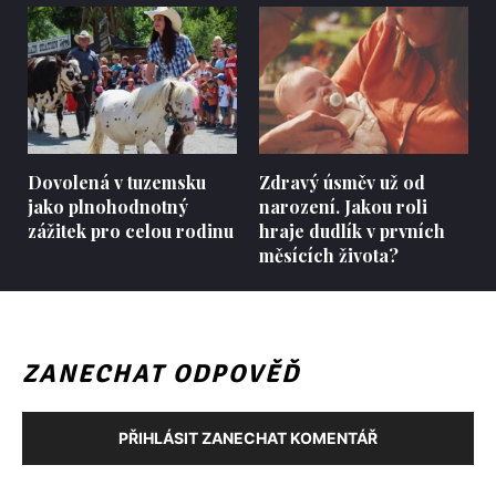
Dovolená v tuzemsku
Zdravý úsměv už od
jako plnohodnotný
narození. Jakou roli
zážitek pro celou rodinu
hraje dudlík v prvních
měsících života?
ZANECHAT ODPOVĚĎ
PŘIHLÁSIT ZANECHAT KOMENTÁŘ