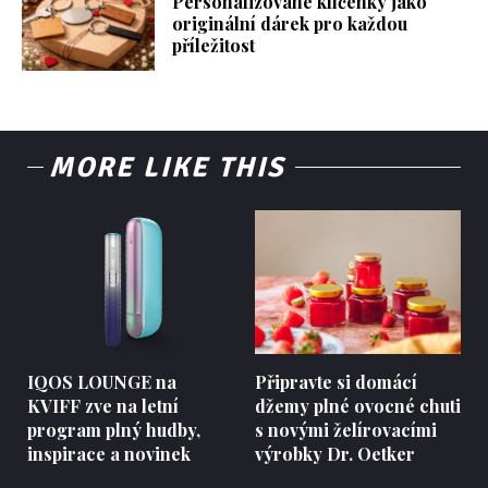
Personalizované klíčenky jako
originální dárek pro každou
příležitost
MORE LIKE THIS
IQOS LOUNGE na
Připravte si domácí
KVIFF zve na letní
džemy plné ovocné chuti
program plný hudby,
s novými želírovacími
inspirace a novinek
výrobky Dr. Oetker