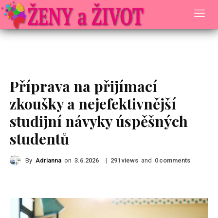
Rady a Tipy
Příprava na přijímací
zkoušky a nejefektivnější
studijní návyky úspěšných
studentů
By
Adrianna
on
|
views
and
comments
3.6.2026
291
0