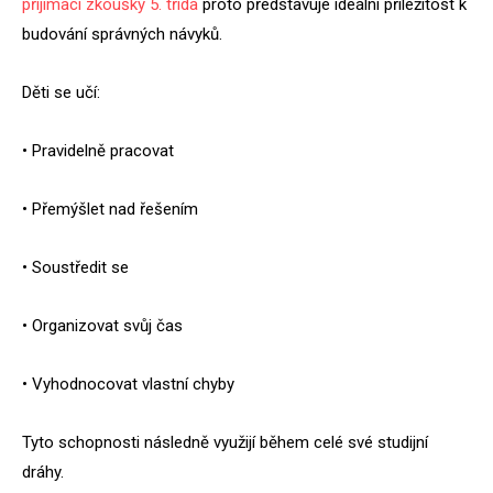
přijímací zkoušky 5. třída
proto představuje ideální příležitost k
budování správných návyků.
Děti se učí:
• Pravidelně pracovat
• Přemýšlet nad řešením
• Soustředit se
• Organizovat svůj čas
• Vyhodnocovat vlastní chyby
Tyto schopnosti následně využijí během celé své studijní
dráhy.