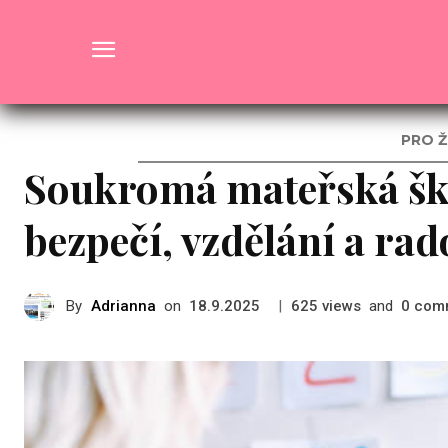
Pro ženy
PRO Ž
Soukromá mateřská ško
bezpečí, vzdělání a ra
By
Adrianna
on
|
views
and
com
18.9.2025
625
0