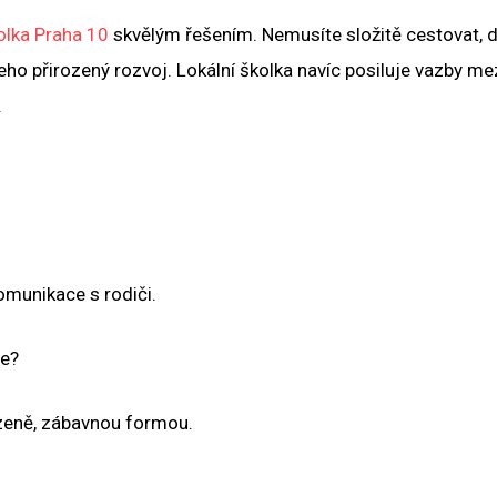
olka Praha 10
skvělým řešením. Nemusíte složitě cestovat, d
jeho přirozený rozvoj. Lokální školka navíc posiluje vazby me
.
omunikace s rodiči.
te?
rozeně, zábavnou formou.