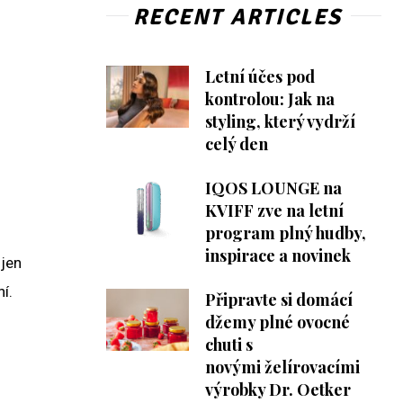
RECENT ARTICLES
Letní účes pod
kontrolou: Jak na
styling, který vydrží
celý den
IQOS LOUNGE na
KVIFF zve na letní
program plný hudby,
inspirace a novinek
 jen
í.
Připravte si domácí
džemy plné ovocné
chuti s
novými želírovacími
výrobky Dr. Oetker