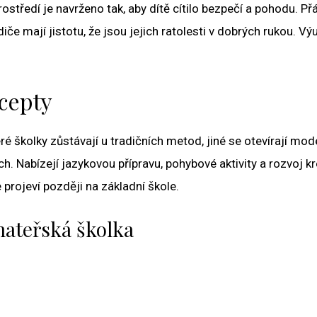
ostředí je navrženo tak, aby dítě cítilo bezpečí a pohodu. Př
iče mají jistotu, že jsou jejich ratolesti v dobrých rukou. Vý
cepty
teré školky zůstávají u tradičních metod, jiné se otevírají mo
. Nabízejí jazykovou přípravu, pohybové aktivity a rozvoj kre
 projeví později na základní škole.
mateřská školka