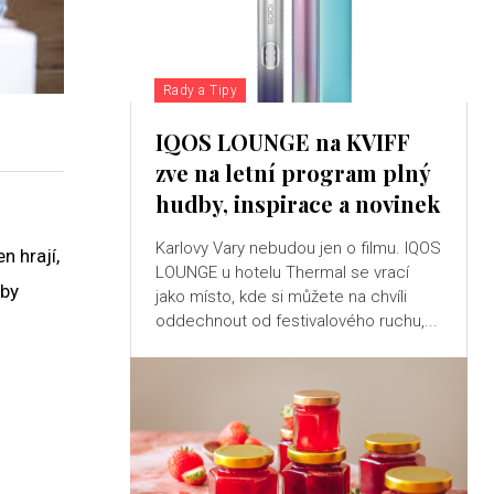
Rady a Tipy
IQOS LOUNGE na KVIFF
zve na letní program plný
hudby, inspirace a novinek
Karlovy Vary nebudou jen o filmu. IQOS
n hrají,
LOUNGE u hotelu Thermal se vrací
eby
jako místo, kde si můžete na chvíli
oddechnout od festivalového ruchu,...