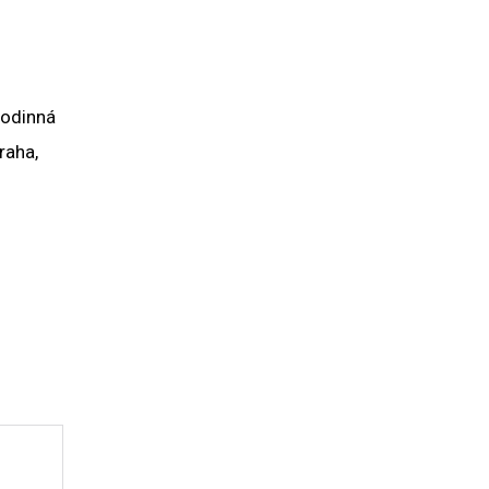
rodinná
raha,