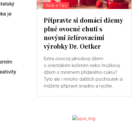
átelský
Rady a Tipy
uka je
Připravte si domácí džemy
plné ovocné chuti s
novými želírovacími
výrobky Dr. Oetker
Extra ovocný jahodový džem
derním
s orientálním kořením nebo hruškový
ativity
džem s minimem přidaného cukru?
Tyto ale i mnoho dalších pochoutek si
můžete připravit snadno a rychle...