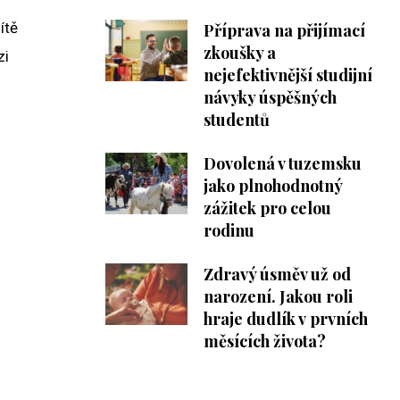
ítě
Příprava na přijímací
zkoušky a
zi
nejefektivnější studijní
návyky úspěšných
studentů
Dovolená v tuzemsku
jako plnohodnotný
zážitek pro celou
rodinu
Zdravý úsměv už od
narození. Jakou roli
hraje dudlík v prvních
měsících života?