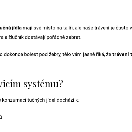
učná jídla
mají své místo na talíři, ale naše trávení je často
ra a žlučník dostávají pořádně zabrat.
bo dokonce bolest pod žebry, tělo vám jasně říká, že
trávení 
ávicím systému?
né konzumaci tučných jídel dochází k:
ů