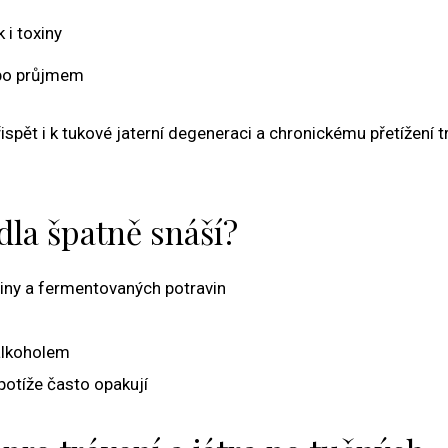
 i toxiny
ebo průjmem
pět i k tukové jaterní degeneraci a chronickému přetížení t
dla špatně snáší?
kniny a fermentovaných potravin
alkoholem
potíže často opakují