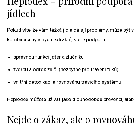
Heplodex – přírodní podpora 
jídlech
Pokud víte, že vám těžká jídla dělají problémy, může b
kombinaci bylinných extraktů, které podporují:
správnou funkci jater a žlučníku
tvorbu a odtok žluči (nezbytné pro trávení tuků)
vnitřní detoxikaci a rovnováhu trávicího systému
Heplodex můžete užívat jako dlouhodobou prevenci, alebo 
Nejde o zákaz, ale o rovnováh