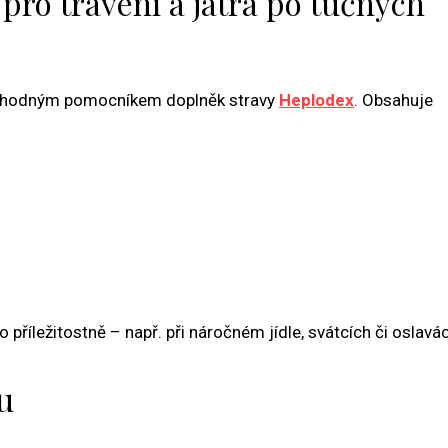
pro trávení a játra po tučných
ýt vhodným pomocníkem doplněk stravy
Heplodex
. Obsahuje
příležitostně – např. při náročném jídle, svátcích či oslavá
u