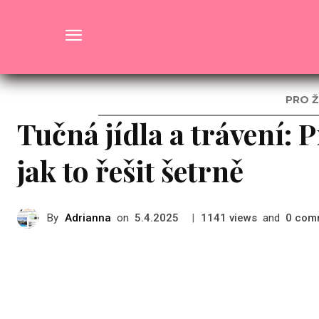
Zdraví
PRO Ž
Tučná jídla a trávení:
jak to řešit šetrně
By
Adrianna
on
|
views
and
com
5.4.2025
1141
0