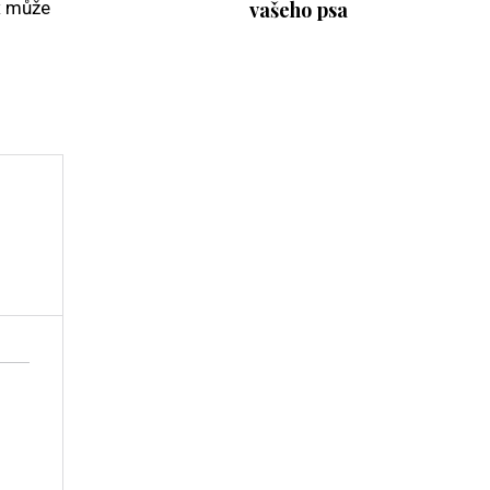
x
může
vašeho psa