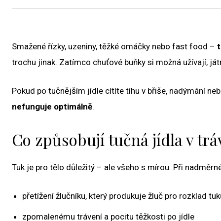
Smažené řízky, uzeniny, těžké omáčky nebo fast food –
t
trochu jinak. Zatímco chuťové buňky si možná užívají, ját
Pokud po tučnějším jídle cítíte tíhu v břiše, nadýmání ne
nefunguje optimálně
.
Co způsobují tučná jídla v tr
Tuk je pro tělo důležitý – ale všeho s mírou. Při nadměr
přetížení žlučníku, který produkuje žluč pro rozklad tuk
zpomalenému trávení a pocitu těžkosti po jídle