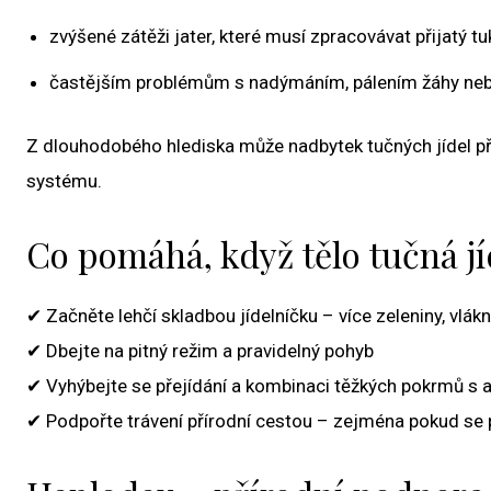
zvýšené zátěži jater, které musí zpracovávat přijatý tuk
častějším problémům s nadýmáním, pálením žáhy n
Z dlouhodobého hlediska může nadbytek tučných jídel přis
systému.
Co pomáhá, když tělo tučná jí
✔ Začněte lehčí skladbou jídelníčku – více zeleniny, vlá
✔ Dbejte na pitný režim a pravidelný pohyb
✔ Vyhýbejte se přejídání a kombinaci těžkých pokrmů s 
✔ Podpořte trávení přírodní cestou – zejména pokud se 