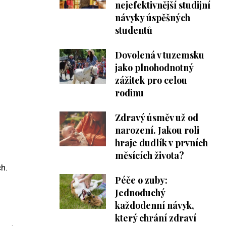
nejefektivnější studijní
návyky úspěšných
studentů
Dovolená v tuzemsku
jako plnohodnotný
zážitek pro celou
rodinu
Zdravý úsměv už od
narození. Jakou roli
hraje dudlík v prvních
měsících života?
ch.
Péče o zuby:
Jednoduchý
každodenní návyk,
který chrání zdraví