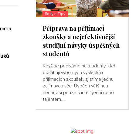
Rady a Tipy
Příprava na přijímací
 vnímá
zkoušky a nejefektivnější
studijní návyky úspěšných
studentů
tuků
Když se podíváme na studenty, kteří
dosahují výborných výsledků u
přijímacích zkoušek, zjistíme jednu
zajímavou věc. Úspěch většinou
nesouvisí pouze s inteligencí nebo
talentem....