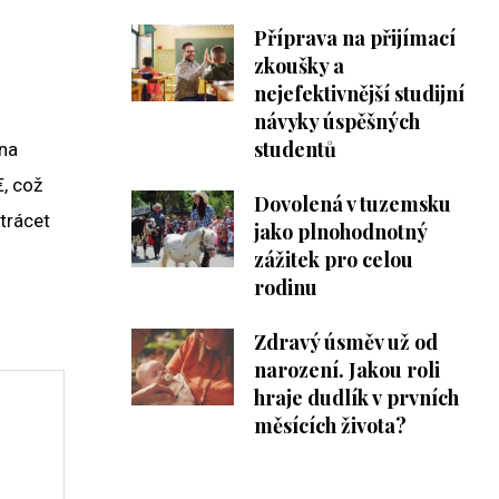
Příprava na přijímací
zkoušky a
nejefektivnější studijní
návyky úspěšných
studentů
 na
€, což
Dovolená v tuzemsku
trácet
jako plnohodnotný
zážitek pro celou
rodinu
Zdravý úsměv už od
narození. Jakou roli
hraje dudlík v prvních
měsících života?