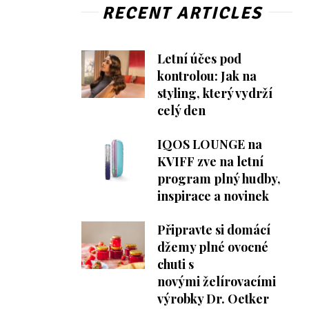
RECENT ARTICLES
Letní účes pod
kontrolou: Jak na
styling, který vydrží
celý den
IQOS LOUNGE na
KVIFF zve na letní
program plný hudby,
inspirace a novinek
Připravte si domácí
džemy plné ovocné
chuti s
novými želírovacími
výrobky Dr. Oetker