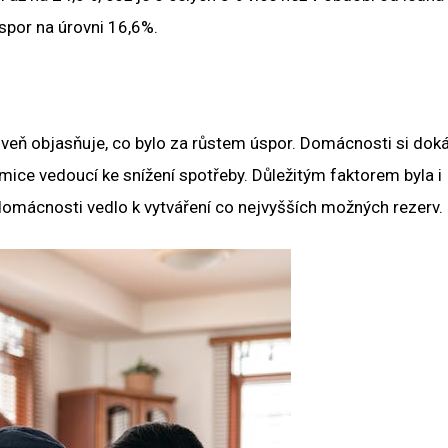
úspor na úrovni 16,6%.
veň objasňuje, co bylo za růstem úspor. Domácnosti si doká
ice vedoucí ke snížení spotřeby. Důležitým faktorem byla i
domácnosti vedlo k vytváření co nejvyšších možných rezerv.