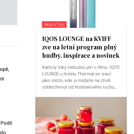
Rady a Tipy
IQOS LOUNGE na KVIFF
zve na letní program plný
hudby, inspirace a novinek
Karlovy Vary nebudou jen o filmu. IQOS
opě,
LOUNGE u hotelu Thermal se vrací
ní
jako místo, kde si můžete na chvíli
oddechnout od festivalového ruchu,...
 Podíl
 do