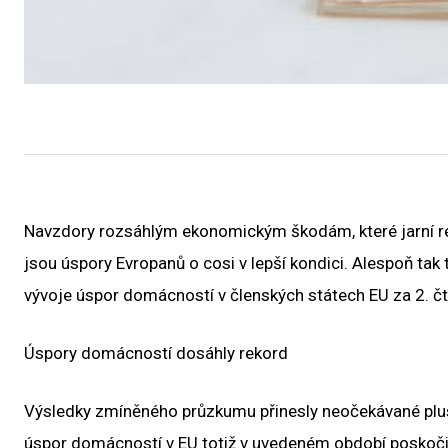
Navzdory rozsáhlým ekonomickým škodám, které jarní res
jsou úspory Evropanů o cosi v lepší kondici. Alespoň tak
vývoje úspor domácností v členských státech EU za 2. čt
Úspory domácností dosáhly rekord
Výsledky zmíněného průzkumu přinesly neočekávané pluso
úspor domácností v EU totiž v uvedeném období poskočil 