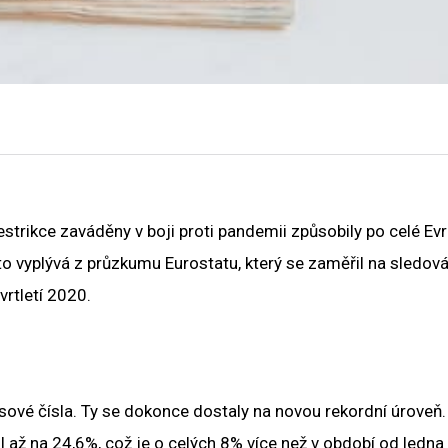
trikce zaváděny v boji proti pandemii způsobily po celé Evr
 to vyplývá z průzkumu Eurostatu, který se zaměřil na sledová
vrtletí 2020.
vé čísla. Ty se dokonce dostaly na novou rekordní úroveň.
až na 24,6%, což je o celých 8% více než v období od ledna