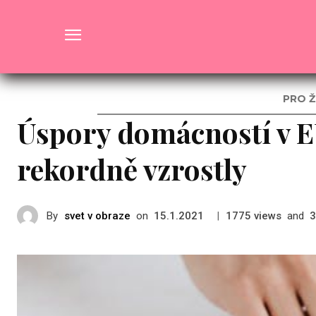
Pro ženy
PRO Ž
Úspory domácností v 
rekordně vzrostly
By
svet v obraze
on
|
views
and
15.1.2021
1775
3