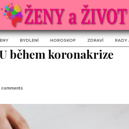
ENY
BYDLENÍ
HOROSKOP
ZDRAVÍ
RADY 
EU během koronakrize
comments