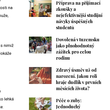
Příprava na přijímací
osti na
zkoušky a
nejefektivnější studijní
muže,
návyky úspěšných
studentů
Dovolená v tuzemsku
jako plnohodnotný
 s nimiž
zážitek pro celou
 dokáže
rodinu
Zdravý úsměv už od
narození. Jakou roli
hraje dudlík v prvních
měsících života?
e
ko lehká
Péče o zuby:
Jednoduchý
je.