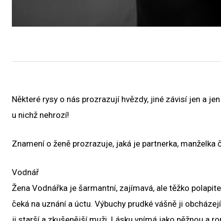
Některé rysy o nás prozrazují hvězdy, jiné závisí jen a j
u nichž nehrozí!
Znamení o ženě prozrazuje, jaká je partnerka, manželka č
Vodnář
Žena Vodnářka je šarmantní, zajímavá, ale těžko polapite
čeká na uznání a úctu. Výbuchy prudké vášně ji obcházejí.
ji starší a zkušenější muži. Lásku vnímá jako něžnou a ro