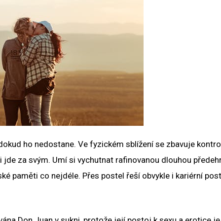
 dokud ho nedostane. Ve fyzickém sblížení se zbavuje kontrol
 jde za svým. Umí si vychutnat rafinovanou dlouhou předehru
ské paměti co nejdéle. Přes postel řeší obvykle i kariérní pos
ána Don Juan v sukni, protože její postoj k sexu a erotice je