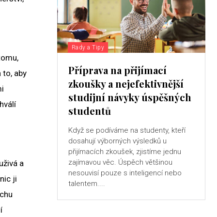
Rady a Tipy
tomu,
Příprava na přijímací
 to, aby
zkoušky a nejefektivnější
mi
studijní návyky úspěšných
hválí
studentů
Když se podíváme na studenty, kteří
dosahují výborných výsledků u
přijímacích zkoušek, zjistíme jednu
zajímavou věc. Úspěch většinou
uživá a
nesouvisí pouze s inteligencí nebo
ic ji
talentem....
ochu
í