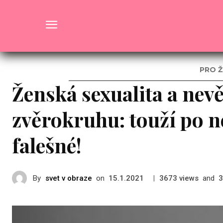
Horoskop
PRO Ž
Ženská sexualita a nev
zvěrokruhu: touží po n
falešné!
By
svet v obraze
on
|
views
and
15.1.2021
3673
3