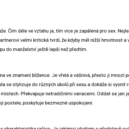
. Čím déle ve vztahu je, tím více je zapálená pro sex. Nejle
rtnerovi velmi kritická tvrdí, že kdyby měl nižší hmotnost a 
tupu do manželství ještě lepší než předtím.
 ve znamení blížence. Je vřelá a vášnivá, přesto ji mnozí p
 se stylizuje do různých úkolů při sexu a dokáže si vysnít 
ch místech. Překvapuje netradičními variacemi. Oddat se jen
 její postele, poskytuje bezmezné uspokojení.
je charakteristika račice. Je jakýmsi ideálem o představě sv