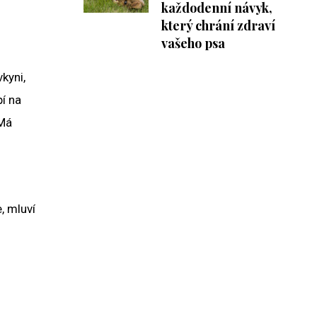
každodenní návyk,
který chrání zdraví
vašeho psa
kyni,
pí na
 Má
, mluví