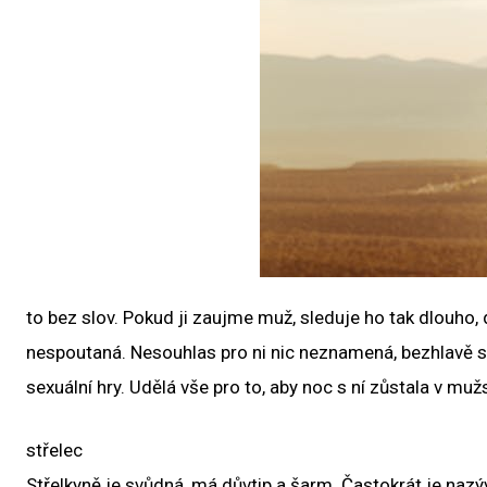
to bez slov. Pokud ji zaujme muž, sleduje ho tak dlouho,
nespoutaná. Nesouhlas pro ni nic neznamená, bezhlavě si
sexuální hry. Udělá vše pro to, aby noc s ní zůstala v muž
střelec
Střelkyně je svůdná, má důvtip a šarm. Častokrát je nazýv