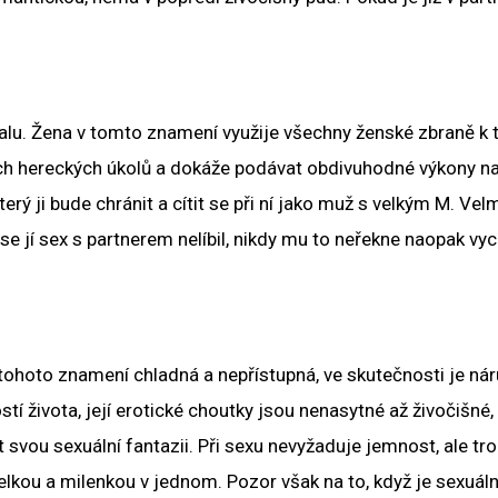
ealu. Žena v tomto znamení využije všechny ženské zbraně k 
ých hereckých úkolů a dokáže podávat obdivuhodné výkony na
rý ji bude chránit a cítit se při ní jako muž s velkým M. Vel
 jí sex s partnerem nelíbil, nikdy mu to neřekne naopak vyc
 tohoto znamení chladná a nepřístupná, ve skutečnosti je nár
 života, její erotické choutky jsou nenasytné až živočišné, n
 svou sexuální fantazii. Při sexu nevyžaduje jemnost, ale tr
elkou a milenkou v jednom. Pozor však na to, když je sexuáln