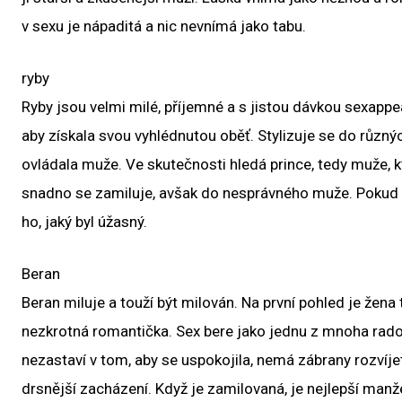
v sexu je nápaditá a nic nevnímá jako tabu.
ryby
Ryby jsou velmi milé, příjemné a s jistou dávkou sexapp
aby získala svou vyhlédnutou oběť. Stylizuje se do různ
ovládala muže. Ve skutečnosti hledá prince, tedy muže, kte
snadno se zamiluje, avšak do nesprávného muže. Pokud se
ho, jaký byl úžasný.
Beran
Beran miluje a touží být milován. Na první pohled je žena
nezkrotná romantička. Sex bere jako jednu z mnoha radostí
nezastaví v tom, aby se uspokojila, nemá zábrany rozvíjet
drsnější zacházení. Když je zamilovaná, je nejlepší manž