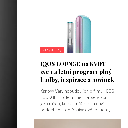
Rady a Tipy
IQOS LOUNGE na KVIFF
zve na letní program plný
hudby, inspirace a novinek
Karlovy Vary nebudou jen o filmu. IQOS
LOUNGE u hotelu Thermal se vrací
jako místo, kde si můžete na chvíli
oddechnout od festivalového ruchu,...