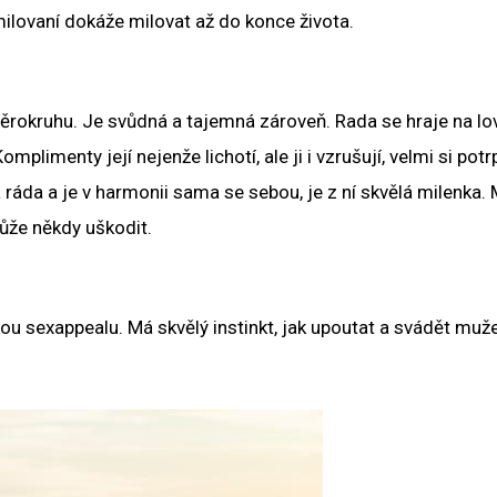
milovaní dokáže milovat až do konce života.
ěrokruhu. Je svůdná a tajemná zároveň. Rada se hraje na lov
plimenty její nejenže lichotí, ale ji i vzrušují, velmi si potr
 ráda a je v harmonii sama se sebou, je z ní skvělá milenka.
může někdy uškodit.
kou sexappealu. Má skvělý instinkt, jak upoutat a svádět muže