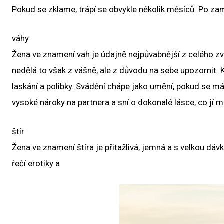
Pokud se zklame, trápí se obvykle několik měsíců. Po za
váhy
Žena ve znamení vah je údajně nejpůvabnější z celého zv
nedělá to však z vášně, ale z důvodu na sebe upozornit. Kom
laskání a polibky. Svádění chápe jako umění, pokud se má
vysoké nároky na partnera a sní o dokonalé lásce, co jí 
štír
Žena ve znamení štíra je přitažlivá, jemná a s velkou dáv
řečí erotiky a