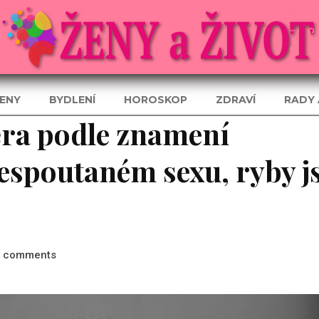
ENY
BYDLENÍ
HOROSKOP
ZDRAVÍ
RADY 
ěra podle znamení
espoutaném sexu, ryby j
comments