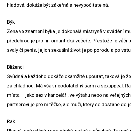
hladová, dokáže být zákeřná a nevypočitatelná.
Býk
Žena ve znamení býka je dokonalá mistryně v svádění muže
předehrou je pro ni romantická večeře. Přestože je vůči pa
svaly či penis, jejich sexuální život je po porodu a po vs
Blíženci
Svůdná a každého dokáže okamžitě upoutat, taková je žena
za chladnou. Má však neodolatelný šarm a sexappeal. Rada
místa – jako sex v kanceláři, ve výtahu nebo na veřejný
partnerovi je pro ni těžké, ale muži, který se dostane do
Rak
Plachá, oné citlivé, romantická, něžná a půvabná. Taková 