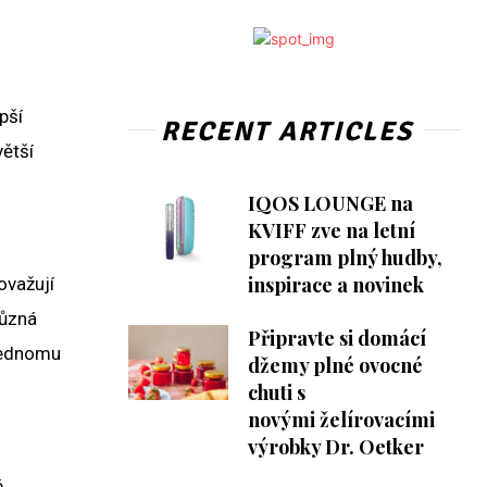
pší
RECENT ARTICLES
větší
IQOS LOUNGE na
KVIFF zve na letní
program plný hudby,
inspirace a novinek
ovažují
různá
Připravte si domácí
 jednomu
džemy plné ovocné
chuti s
novými želírovacími
výrobky Dr. Oetker
é