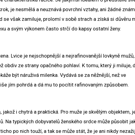
rok, je nesmělá a neuznává povrchní vztahy, ani žádné znám
d se však zamiluje, prolomí v sobě strach a získá si důvěru 
exu a svým výkonem často strčí do kapsy ostatní ženy.
ena. Lvice je nejschopnější a nejrafinovanější lovkyně mužů,
než obdiv ze strany opačného pohlaví. K tomu, který ji miluje,
Dokáže být náruživá milenka. Vydává se za něžnější, než ve
 tiše jím pohrdá a dá mu to pocítit rafinovaným způsobem.
 jakož i chytrá a praktická. Pro muže je skvělým objektem, j
ílů. Na typických dobyvatelů ženského srdce může působit ja
icho po nich touží, a tak se může stát, že je ani nikdy nezaži