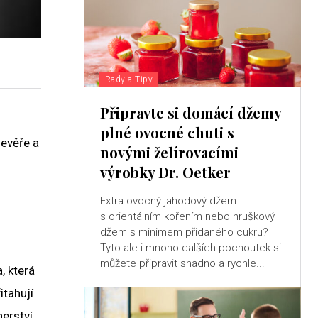
Rady a Tipy
Připravte si domácí džemy
plné ovocné chuti s
nevěře a
novými želírovacími
výrobky Dr. Oetker
Extra ovocný jahodový džem
s orientálním kořením nebo hruškový
džem s minimem přidaného cukru?
Tyto ale i mnoho dalších pochoutek si
můžete připravit snadno a rychle...
, která
itahují
erství,