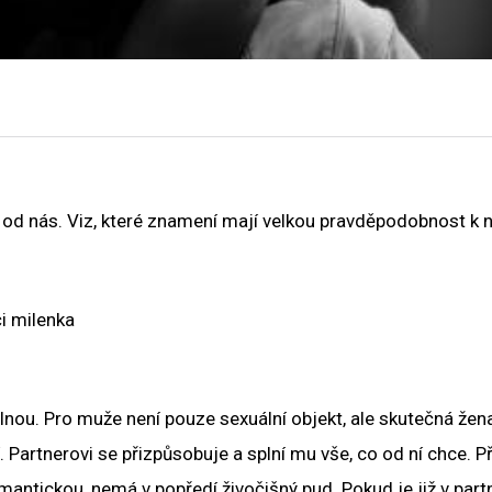
en od nás. Viz, které znamení mají velkou pravděpodobnost k 
i milenka
lnou. Pro muže není pouze sexuální objekt, ale skutečná žena
 Partnerovi se přizpůsobuje a splní mu vše, co od ní chce. Př
mantickou, nemá v popředí živočišný pud. Pokud je již v partn