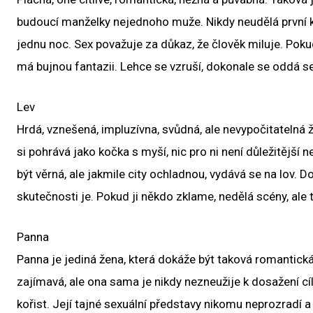
budoucí manželky nejednoho muže. Nikdy neudělá první k
jednu noc. Sex považuje za důkaz, že člověk miluje. Poku
má bujnou fantazii. Lehce se vzruší, dokonale se oddá s
Lev
Hrdá, vznešená, impluzívna, svůdná, ale nevypočitatelná ž
si pohrává jako kočka s myší, nic pro ni není důležitější 
být věrná, ale jakmile city ochladnou, vydává se na lov. 
skutečnosti je. Pokud ji někdo zklame, nedělá scény, ale
Panna
Panna je jediná žena, která dokáže být taková romantická,
zajímavá, ale ona sama je nikdy nezneužije k dosažení c
kořist. Její tajné sexuální představy nikomu neprozradí a t